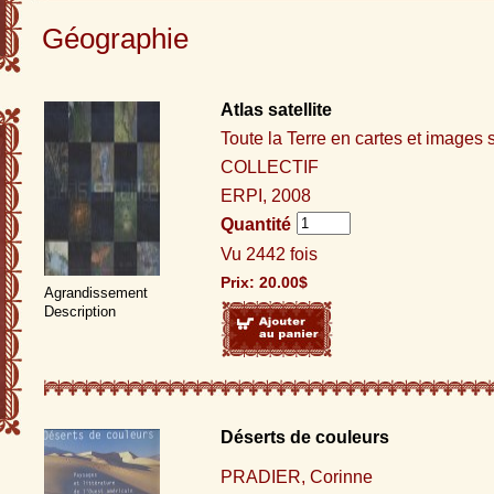
Géographie
Atlas satellite
Toute la Terre en cartes et images s
COLLECTIF
ERPI, 2008
Quantité
Vu 2442 fois
Prix:
20.00
$
Agrandissement
Description
Déserts de couleurs
PRADIER, Corinne