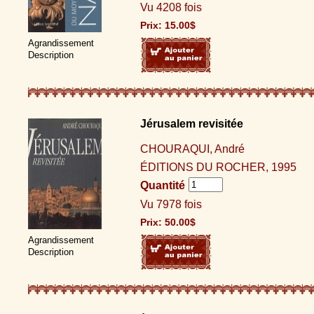
Vu 4208 fois
Prix:
15.00
$
Agrandissement
Description
Jérusalem revisitée
CHOURAQUI, André
ÉDITIONS DU ROCHER, 1995
Quantité
Vu 7978 fois
Prix:
50.00
$
Agrandissement
Description