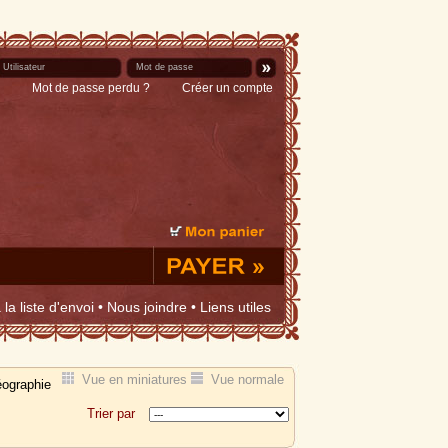
Mot de passe perdu ?
Créer un compte
la liste d'envoi
•
Nous joindre
•
Liens utiles
Vue en miniatures
Vue normale
ographie
Trier par