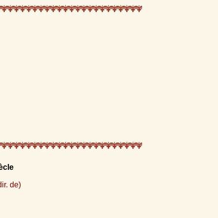
ècle
ir. de)