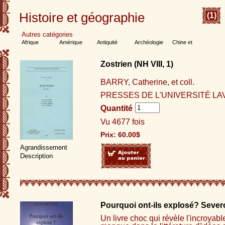
Histoire et géographie
(1)
Autres catégories
Afrique
Amérique
Antiquité
Archéologie
Chine et
Extrême-Orient
Christianisme
Communisme
Égypte
États-Unis
Europe
et chrétienté
France
Géographie
Guerre,
Histoire
Zostrien (NH VIII, 1)
espionnage,
secrète
terrorisme
Inde et Asie
centrale
Moyen Âge
Moyen-Orient
Québec et
BARRY, Catherine, et coll.
Régions et
Révolutions
Canada
terroirs
Russie
Souvenirs et
PRESSES DE L'UNIVERSITÉ LAV
mémoires
Quantité
Vu 4677 fois
Prix:
60.00
$
Agrandissement
Description
Pourquoi ont-ils explosé? Severo
Un livre choc qui révèle l'incroyabl