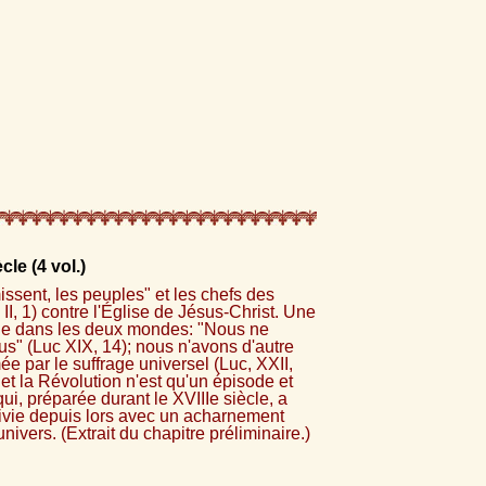
cle (4 vol.)
missent, les peuples" et les chefs des
II, 1) contre l'Église de Jésus-Christ. Une
le dans les deux mondes: "Nous ne
us" (Luc XIX, 14); nous n'avons d'autre
ée par le suffrage universel (Luc, XXII,
e et la Révolution n'est qu'un épisode et
i, préparée durant le XVIIIe siècle, a
vie depuis lors avec un acharnement
nivers. (Extrait du chapitre préliminaire.)