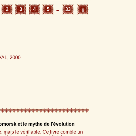
2
3
4
5
...
33
»
AL, 2000
morsk et le mythe de l'évolution
e, mais le vérifiable. Ce livre comble un