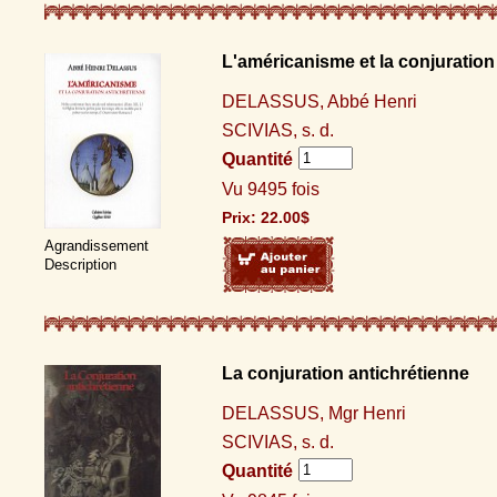
L'américanisme et la conjuration
DELASSUS, Abbé Henri
SCIVIAS, s. d.
Quantité
Vu 9495 fois
Prix:
22.00
$
Agrandissement
Description
La conjuration antichrétienne
DELASSUS, Mgr Henri
SCIVIAS, s. d.
Quantité