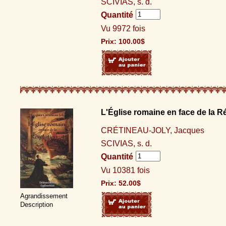
SCIVIAS, s. d.
Quantité
Vu 9972 fois
Prix:
100.00
$
L'Église romaine en face de la Ré
CRÉTINEAU-JOLY, Jacques
SCIVIAS, s. d.
Quantité
Vu 10381 fois
Prix:
52.00
$
Agrandissement
Description