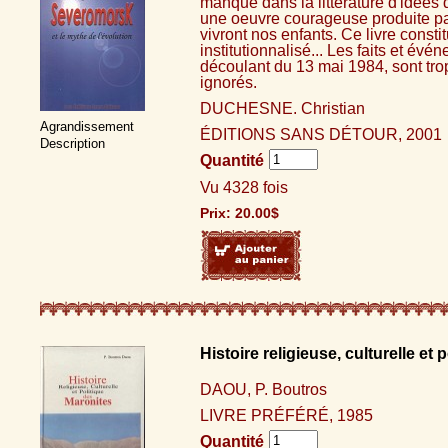
manque dans la littérature d'idées 
une oeuvre courageuse produite par
vivront nos enfants. Ce livre const
institutionnalisé... Les faits et év
découlant du 13 mai 1984, sont trop
ignorés.
DUCHESNE. Christian
Agrandissement
ÉDITIONS SANS DÉTOUR, 2001
Description
Quantité
Vu 4328 fois
Prix:
20.00
$
Histoire religieuse, culturelle et
DAOU, P. Boutros
LIVRE PRÉFÉRÉ, 1985
Quantité