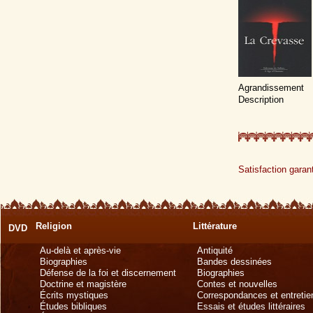
Agrandissement
Description
Satisfaction garant
Religion
Littérature
DVD
Au-delà et après-vie
Antiquité
Biographies
Bandes dessinées
Défense de la foi et discernement
Biographies
Doctrine et magistère
Contes et nouvelles
Écrits mystiques
Correspondances et entretie
Études bibliques
Essais et études littéraires