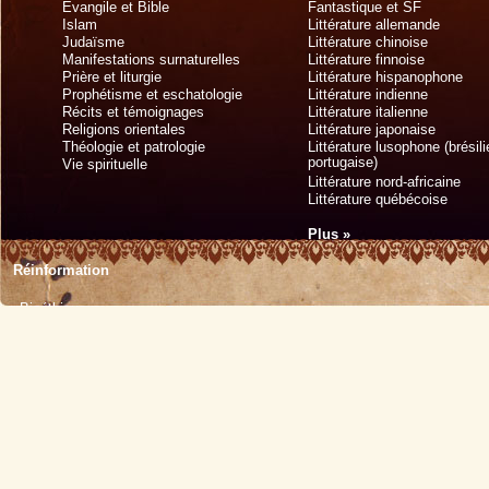
Évangile et Bible
Fantastique et SF
Islam
Littérature allemande
Judaïsme
Littérature chinoise
Manifestations surnaturelles
Littérature finnoise
Prière et liturgie
Littérature hispanophone
Prophétisme et eschatologie
Littérature indienne
Récits et témoignages
Littérature italienne
Religions orientales
Littérature japonaise
Théologie et patrologie
Littérature lusophone (brésil
portugaise)
Vie spirituelle
Littérature nord-africaine
Littérature québécoise
Plus »
Réinformation
Bioéthique
Écologie
Éducation
Histoire
Médecine
Politique
Religion
Sciences