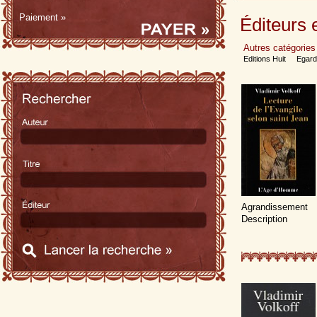
Paiement »
Éditeurs 
Autres catégories
Éditions Huit
Égard
Scivias
Agrandissement
Description