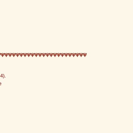
4).
e