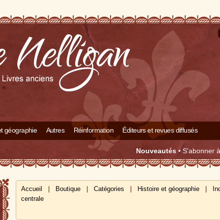
 et géographie
Autres
Réinformation
Éditeurs et revues diffusés
Nouveautés
•
S'abonner à 
Accueil
|
Boutique
|
Catégories
|
Histoire et géographie
|
In
centrale