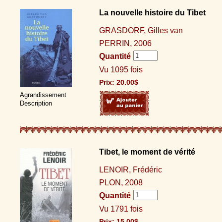
La nouvelle histoire du Tibet
GRASDORF, Gilles van
PERRIN, 2006
Quantité
Vu 1095 fois
Prix:
20.00
$
Agrandissement
Description
Tibet, le moment de vérité
LENOIR, Frédéric
PLON, 2008
Quantité
Vu 1791 fois
Prix:
15.00
$