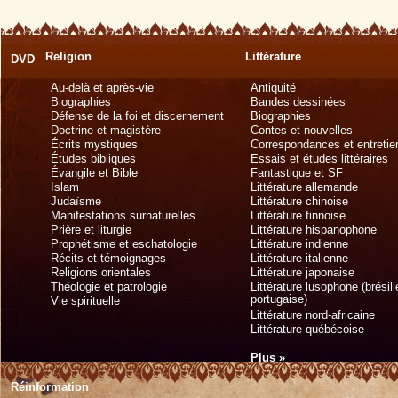
Religion
Littérature
DVD
Au-delà et après-vie
Antiquité
Biographies
Bandes dessinées
Défense de la foi et discernement
Biographies
Doctrine et magistère
Contes et nouvelles
Écrits mystiques
Correspondances et entretie
Études bibliques
Essais et études littéraires
Évangile et Bible
Fantastique et SF
Islam
Littérature allemande
Judaïsme
Littérature chinoise
Manifestations surnaturelles
Littérature finnoise
Prière et liturgie
Littérature hispanophone
Prophétisme et eschatologie
Littérature indienne
Récits et témoignages
Littérature italienne
Religions orientales
Littérature japonaise
Théologie et patrologie
Littérature lusophone (brésil
portugaise)
Vie spirituelle
Littérature nord-africaine
Littérature québécoise
Plus »
Réinformation