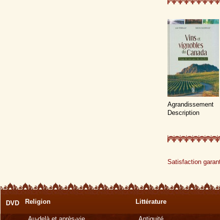
Agrandissement
Description
Satisfaction garant
Religion
Littérature
DVD
Au-delà et après-vie
Antiquité