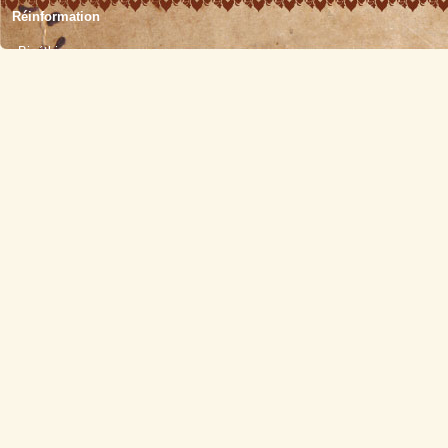
Réinformation
Bioéthique
Écologie
Éducation
Histoire
Médecine
Politique
Religion
Sciences