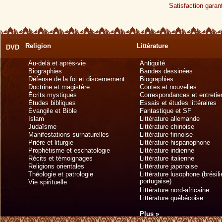
Satisfaction garant
Religion
Littérature
DVD
Au-delà et après-vie
Antiquité
Biographies
Bandes dessinées
Défense de la foi et discernement
Biographies
Doctrine et magistère
Contes et nouvelles
Écrits mystiques
Correspondances et entretie
Études bibliques
Essais et études littéraires
Évangile et Bible
Fantastique et SF
Islam
Littérature allemande
Judaïsme
Littérature chinoise
Manifestations surnaturelles
Littérature finnoise
Prière et liturgie
Littérature hispanophone
Prophétisme et eschatologie
Littérature indienne
Récits et témoignages
Littérature italienne
Religions orientales
Littérature japonaise
Théologie et patrologie
Littérature lusophone (brésil
portugaise)
Vie spirituelle
Littérature nord-africaine
Littérature québécoise
Plus »