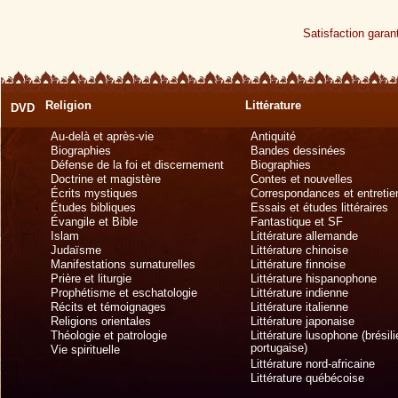
Satisfaction garant
Religion
Littérature
DVD
Au-delà et après-vie
Antiquité
Biographies
Bandes dessinées
Défense de la foi et discernement
Biographies
Doctrine et magistère
Contes et nouvelles
Écrits mystiques
Correspondances et entretie
Études bibliques
Essais et études littéraires
Évangile et Bible
Fantastique et SF
Islam
Littérature allemande
Judaïsme
Littérature chinoise
Manifestations surnaturelles
Littérature finnoise
Prière et liturgie
Littérature hispanophone
Prophétisme et eschatologie
Littérature indienne
Récits et témoignages
Littérature italienne
Religions orientales
Littérature japonaise
Théologie et patrologie
Littérature lusophone (brésil
portugaise)
Vie spirituelle
Littérature nord-africaine
Littérature québécoise