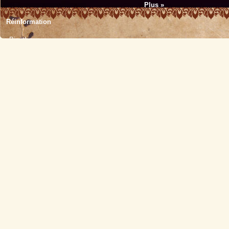
Plus »
Réinformation
Bioéthique
Écologie
Éducation
Histoire
Médecine
Politique
Religion
Sciences