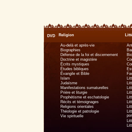
Religion
Litt
DVD
Au-delà et après-vie
Ant
Biographies
Ba
Défense de la foi et discernement
Bi
Doctrine et magistère
Con
Écrits mystiques
Cor
Études bibliques
Ess
Évangile et Bible
Fan
Islam
Lit
Judaïsme
Lit
Manifestations surnaturelles
Lit
Prière et liturgie
Lit
Prophétisme et eschatologie
Lit
Récits et témoignages
Lit
Religions orientales
Lit
Théologie et patrologie
Lit
por
Vie spirituelle
Lit
Lit