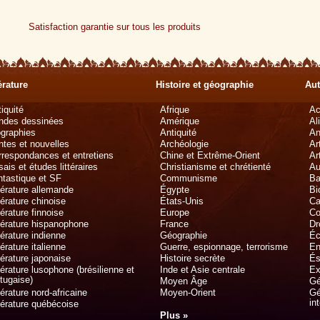
Satisfaction garantie sur tous les produits
érature
Histoire et géographie
Aut
iquité
Afrique
Ac
ndes dessinées
Amérique
Al
ographies
Antiquité
An
tes et nouvelles
Archéologie
Ar
respondances et entretiens
Chine et Extrême-Orient
Ar
ais et études littéraires
Christianisme et chrétienté
Au
tastique et SF
Communisme
Ba
térature allemande
Égypte
Bi
térature chinoise
États-Unis
Ca
térature finnoise
Europe
Co
térature hispanophone
France
Dr
térature indienne
Géographie
Éc
térature italienne
Guerre, espionnage, terrorisme
En
térature japonaise
Histoire secrète
És
térature lusophone (brésilienne et
Inde et Asie centrale
Ex
tugaise)
Moyen Âge
Gé
térature nord-africaine
Moyen-Orient
Gé
in
térature québécoise
Plus »