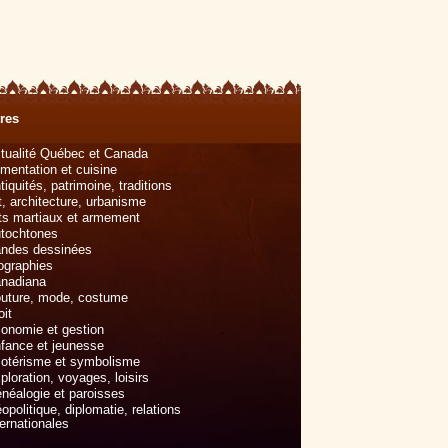
res
tualité Québec et Canada
imentation et cuisine
tiquités, patrimoine, traditions
t, architecture, urbanisme
ts martiaux et armement
tochtones
ndes dessinées
ographies
nadiana
uture, mode, costume
oit
onomie et gestion
fance et jeunesse
otérisme et symbolisme
ploration, voyages, loisirs
néalogie et paroisses
opolitique, diplomatie, relations
ternationales