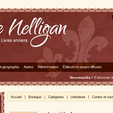
 et géographie
Autres
Réinformation
Éditeurs et revues diffusés
Nouveautés
•
S'abonner à 
Accueil
|
Boutique
|
Catégories
|
Littérature
|
Contes et nou