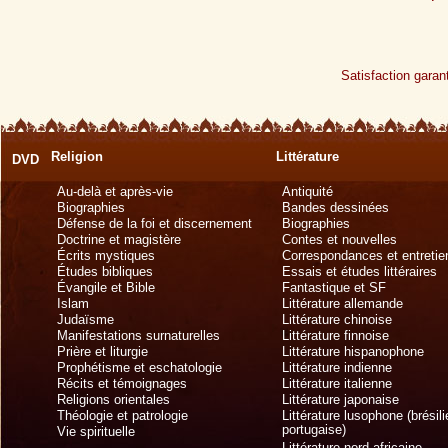
Satisfaction garant
Religion
Littérature
DVD
Au-delà et après-vie
Antiquité
Biographies
Bandes dessinées
Défense de la foi et discernement
Biographies
Doctrine et magistère
Contes et nouvelles
Écrits mystiques
Correspondances et entretie
Études bibliques
Essais et études littéraires
Évangile et Bible
Fantastique et SF
Islam
Littérature allemande
Judaïsme
Littérature chinoise
Manifestations surnaturelles
Littérature finnoise
Prière et liturgie
Littérature hispanophone
Prophétisme et eschatologie
Littérature indienne
Récits et témoignages
Littérature italienne
Religions orientales
Littérature japonaise
Théologie et patrologie
Littérature lusophone (brésil
portugaise)
Vie spirituelle
Littérature nord-africaine