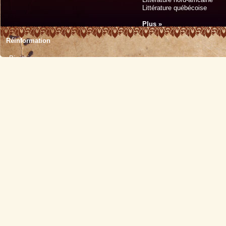
Littérature québécoise
Plus »
Réinformation
Bioéthique
Écologie
Éducation
Histoire
Médecine
Politique
Religion
Sciences