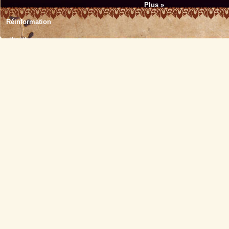
Plus »
Réinformation
Bioéthique
Écologie
Éducation
Histoire
Médecine
Politique
Religion
Sciences