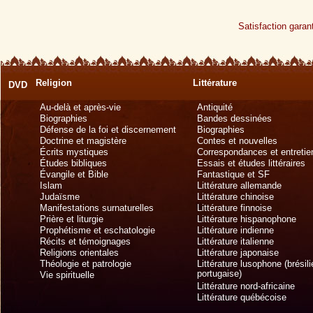
Satisfaction garant
Religion
Littérature
DVD
Au-delà et après-vie
Antiquité
Biographies
Bandes dessinées
Défense de la foi et discernement
Biographies
Doctrine et magistère
Contes et nouvelles
Écrits mystiques
Correspondances et entretie
Études bibliques
Essais et études littéraires
Évangile et Bible
Fantastique et SF
Islam
Littérature allemande
Judaïsme
Littérature chinoise
Manifestations surnaturelles
Littérature finnoise
Prière et liturgie
Littérature hispanophone
Prophétisme et eschatologie
Littérature indienne
Récits et témoignages
Littérature italienne
Religions orientales
Littérature japonaise
Théologie et patrologie
Littérature lusophone (brésil
portugaise)
Vie spirituelle
Littérature nord-africaine
Littérature québécoise